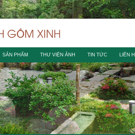
SẢN PHẨM
THƯ VIỆN ẢNH
TIN TỨC
LIÊN 