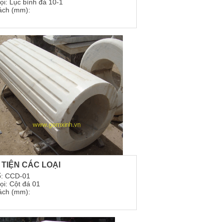
ọi: Lục bình đá 10-1
ách (mm):
 TIỆN CÁC LOẠI
ố: CCD-01
ọi: Cột đá 01
ách (mm):