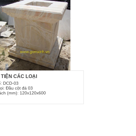
 TIỆN CÁC LOẠI
ố: DCD-03
ọi: Đầu cột đá 03
ách (mm): 120x120x600