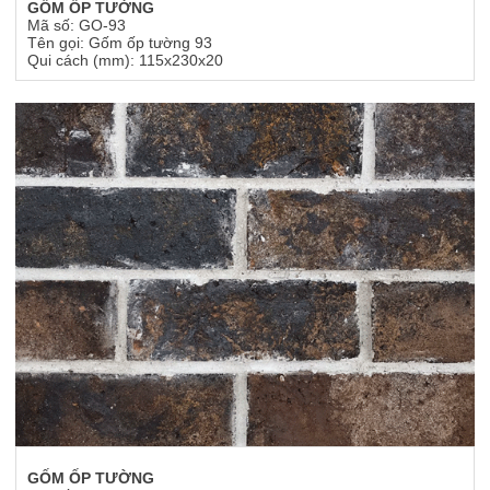
GỐM ỐP TƯỜNG
Mã số: GO-93
Tên gọi: Gốm ốp tường 93
Qui cách (mm): 115x230x20
GỐM ỐP TƯỜNG