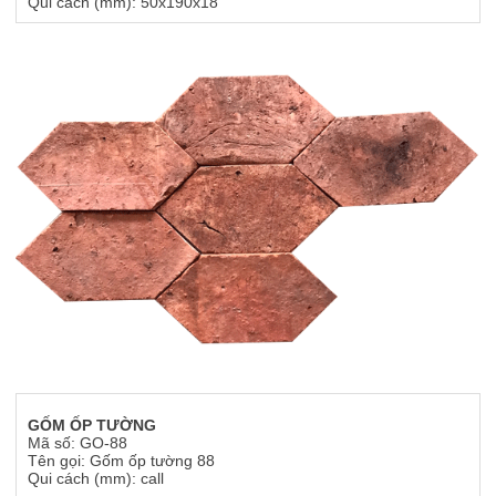
Qui cách (mm): 50x190x18
GỐM ỐP TƯỜNG
Mã số: GO-88
Tên gọi: Gốm ốp tường 88
Qui cách (mm): call