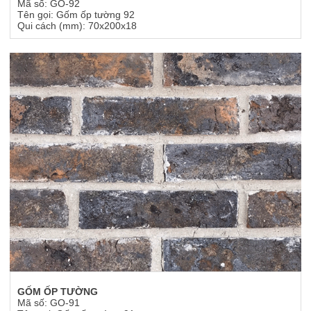
Mã số: GO-92
Tên gọi: Gốm ốp tường 92
Qui cách (mm): 70x200x18
GỐM ỐP TƯỜNG
Mã số: GO-91