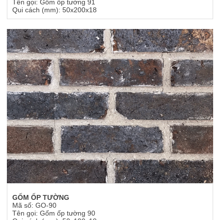
Tên gọi: Gốm ốp tường 91
Qui cách (mm): 50x200x18
GỐM ỐP TƯỜNG
Mã số: GO-90
Tên gọi: Gốm ốp tường 90