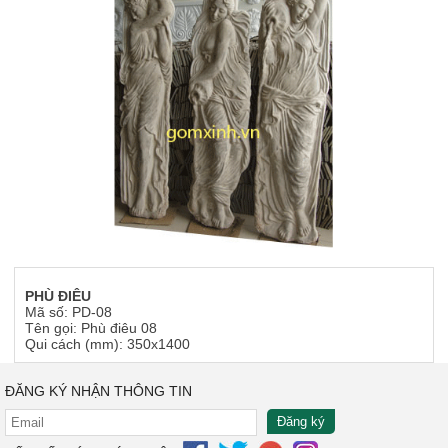
PHÙ ĐIÊU
Mã số: PD-08
Tên gọi: Phù điêu 08
Qui cách (mm): 350x1400
ĐĂNG KÝ NHẬN THÔNG TIN
Đăng ký