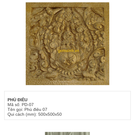
PHÙ ĐIÊU
Mã số: PD-07
Tên gọi: Phù điêu 07
Qui cách (mm): 500x500x50