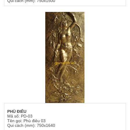
Qui cách (mm): 750x1500
PHÙ ĐIÊU
Mã số: PD-03
Tên gọi: Phù điêu 03
Qui cách (mm): 750x1640