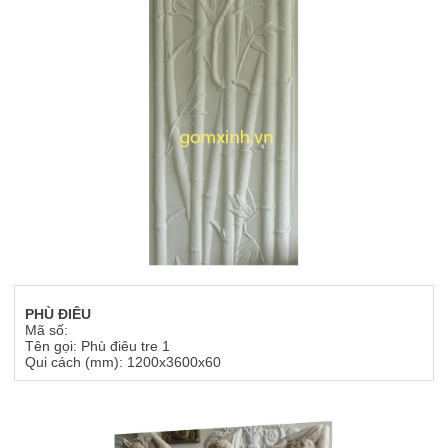
PHÙ ĐIÊU
Mã số:
Tên gọi: Phù điêu tre 1
Qui cách (mm): 1200x3600x60