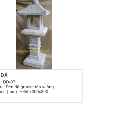
 ĐÁ
: DD-07
ọi: Đèn đá granite tán vuông
ách (mm): H850x300x300