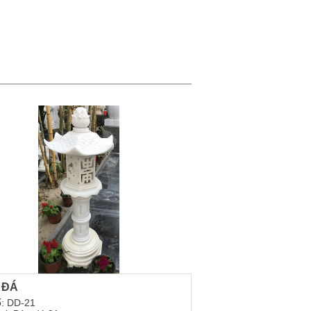
 ĐÁ
: DD-21