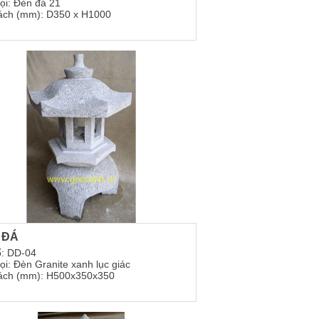
ọi: Đèn đá 21
ách (mm): D350 x H1000
 ĐÁ
: DD-04
ọi: Đèn Granite xanh lục giác
ách (mm): H500x350x350