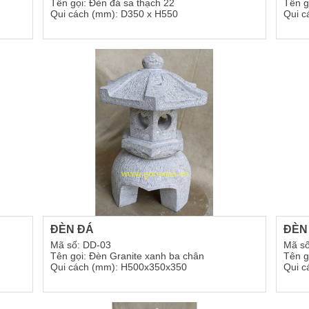
Tên gọi: Đèn đá sa thạch 22
Tên g
Qui cách (mm): D350 x H550
Qui c
ĐÈN ĐÁ
ĐÈN
Mã số: DD-03
Mã số
Tên gọi: Đèn Granite xanh ba chân
Tên g
Qui cách (mm): H500x350x350
Qui c