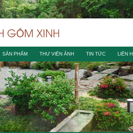
SẢN PHẨM
THƯ VIỆN ẢNH
TIN TỨC
LIÊN 