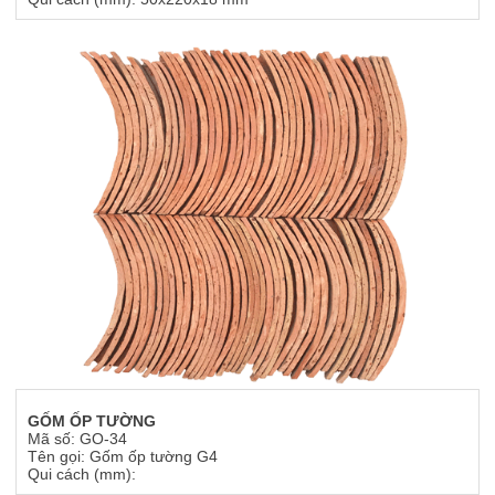
GỐM ỐP TƯỜNG
Mã số: GO-34
Tên gọi: Gốm ốp tường G4
Qui cách (mm):