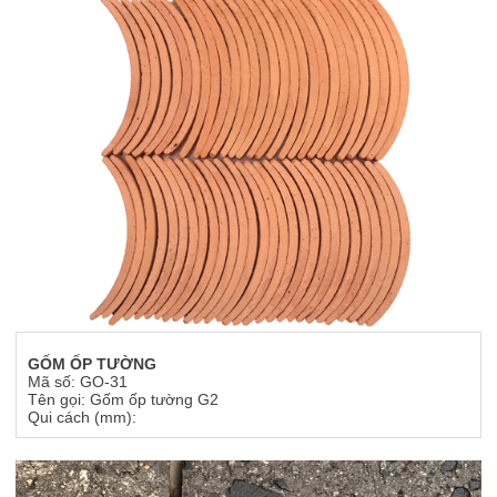
GỐM ỐP TƯỜNG
Mã số: GO-31
Tên gọi: Gốm ốp tường G2
Qui cách (mm):