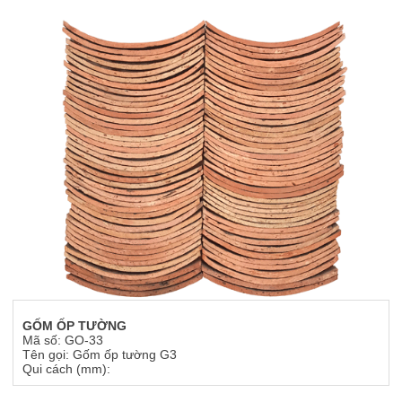
GỐM ỐP TƯỜNG
Mã số: GO-33
Tên gọi: Gốm ốp tường G3
Qui cách (mm):