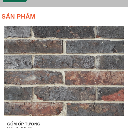
SẢN PHẨM
GỐM ỐP TƯỜNG