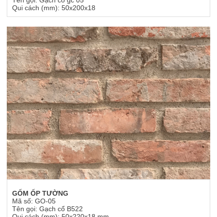
Tên gọi: Gạch cổ gc 05
Qui cách (mm): 50x200x18
GỐM ỐP TƯỜNG
Mã số: GO-05
Tên gọi: Gạch cổ B522
Qui cách (mm): 50x220x18 mm