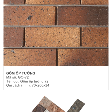
GỐM ỐP TƯỜNG
Mã số: GO-72
Tên gọi: Gốm ốp tường 72
Qui cách (mm): 70x200x14