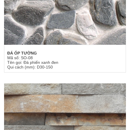
ĐÁ ỐP TƯỜNG
Mã số: SO-08
Tên gọi: Đá phiến xanh đen
Qui cách (mm): D30-150